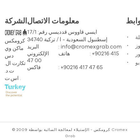
وابط
معلومات الاتصال
الشركة
ايسي قاووس قدديسي رقم: 17/1
ة
34740 إسطنبول السعودية - ا / تركية
كرومكس
: info@cromexgrab.com
البريد
ماكن وي
: +90216 415
هاتف
الإلكتروني
ر
دس
47 00
يو
تكارت ال.
: +90216 417 47 65
فاكس
ت.د.
اس.ت .
Cromex
© 2009 كرومكس - الإستيلاء لمعالجة السائبة بواسطة
Grab