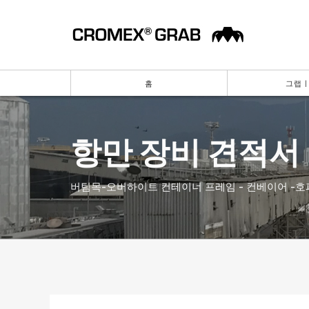
홈
그랩 |
항만 장비 견적서
버팀목-오버하이트 컨테이너 프레임 - 컨베이어 -호